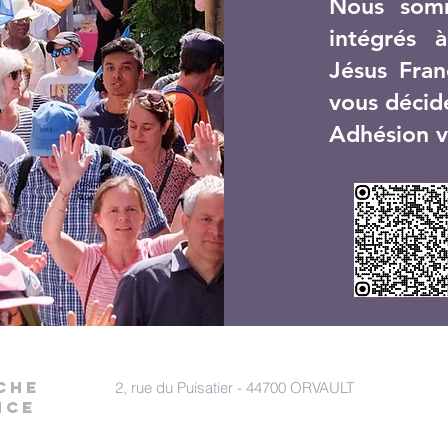
Nous som
intégrés 
Jésus Fran
vous décid
Adhésion v
che
2, rue du Puisatier - 44700 ORVAULT
nce