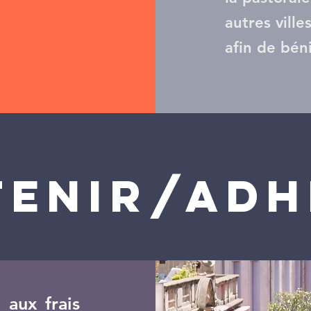
autres ville
afin de bén
TENIR/ADH
 aux frais