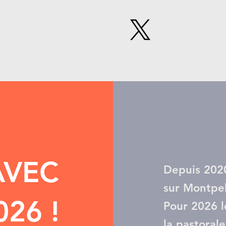
AVEC
Depuis 2020
sur Montpel
26 !
Pour 2026 l
la pastoral