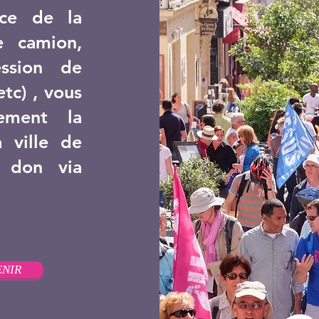
ace de la
e camion,
ession de
tc) , vous
rement la
 ville de
n don via
NIR