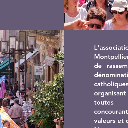
L'associ
Montpellie
de rassem
dénominat
catholique
organisant
toutes m
concourant
valeurs et 