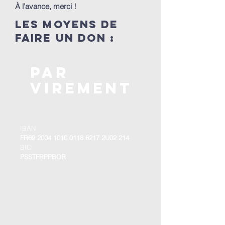
À l’avance, merci !
les moyens de
faire un don :
par
virement
IBAN
FR69
2004 1010 0118 6217
2U02 214
BIC:
PSSTFRPPBOR