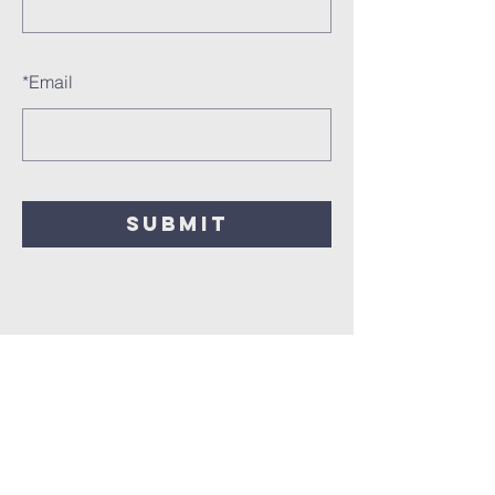
*
Email
SUBMIT
fédération marche
pour jésus france
S'INSCRIRE À NOTRE
NEWSLETTER