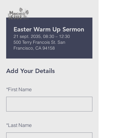
Easter Warm Up Sermon
21 sept. 2035, 08:30 – 12:30
500 Terry Francois St. San
Francisco, CA 94158
Add Your Details
*
First Name
*
Last Name