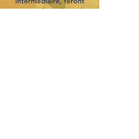
intermédiaire, feront
monter des prières de
reconnaissance vers
Dieu.”
2 Corinthiens 9:11
faire un don
POUR ALLER
PLUS LOIN...
Vous vous demandez peut-être : qui
est Jésus ? Pourquoi tant de gens se
rassemblent en Son Nom ? Quel